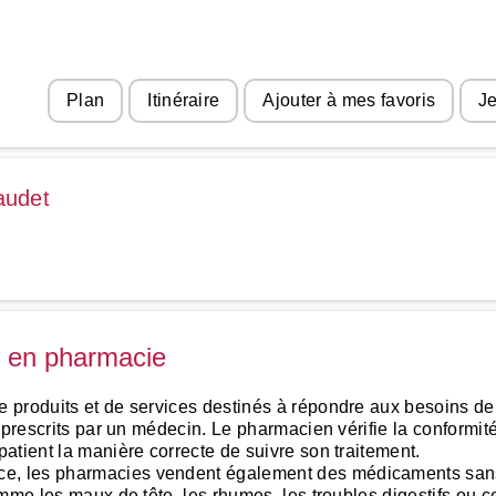
Plan
Itinéraire
Ajouter à mes favoris
Je
audet
s en pharmacie
produits et de services destinés à répondre aux besoins de 
 prescrits par un médecin. Le pharmacien vérifie la conformi
atient la manière correcte de suivre son traitement.
, les pharmacies vendent également des médicaments sans 
mme les maux de tête, les rhumes, les troubles digestifs ou c