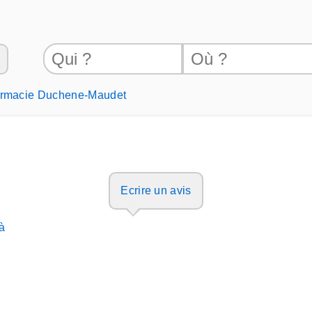
rmacie Duchene-Maudet
Ecrire un avis
à