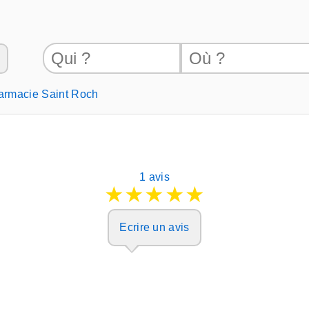
armacie Saint Roch
1 avis
★
★
★
★
★
Ecrire un avis