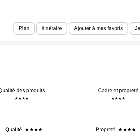
Plan
Itinéraire
Ajouter à mes favoris
Je
Qualité des produits
Cadre et propreté
★
★
★
★
★
★
★
★
Q
ualité
★
★
★
★
P
ropreté
★
★
★
★