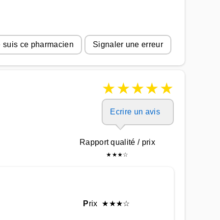
 suis ce pharmacien
Signaler une erreur
★
★
★
★
★
Ecrire un avis
Rapport qualité / prix
★
★
★
☆
P
rix
★
★
★
☆