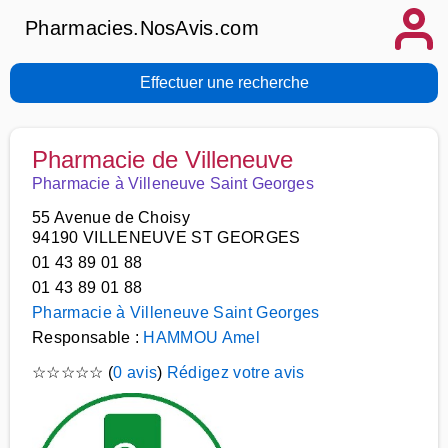
Pharmacies.NosAvis.com
Effectuer une recherche
Pharmacie de Villeneuve
Pharmacie à Villeneuve Saint Georges
55 Avenue de Choisy
94190 VILLENEUVE ST GEORGES
01 43 89 01 88
01 43 89 01 88
Pharmacie à Villeneuve Saint Georges
Responsable :
HAMMOU Amel
☆
☆
☆
☆
☆
(
0 avis
)
Rédigez votre avis