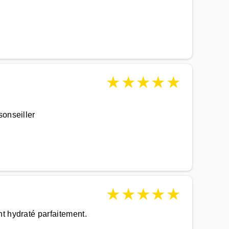
★
★
★
★
★
sonseiller
★
★
★
★
★
t hydraté parfaitement.