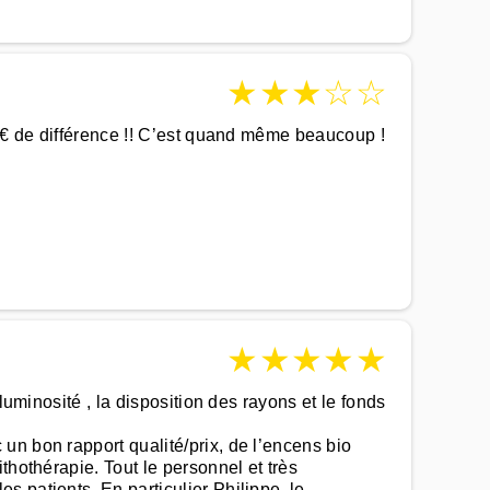
★
★
★
☆
☆
90€ de différence !! C’est quand même beaucoup !
★
★
★
★
★
luminosité , la disposition des rayons et le fonds
un bon rapport qualité/prix, de l’encens bio
thothérapie. Tout le personnel et très
 patients. En particulier Philippe, le