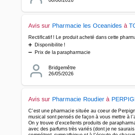
06/06/2026
Avis sur
Pharmacie les Oceanides
à
T
Rectificatif ! Le produit acheté dans cette pha
➕ Disponibilite !
➖ Prix de la parapharmacie
Bridgemêtre
26/05/2026
Avis sur
Pharmacie Roudier
à
PERPI
C’est une pharmacie située au coeur de Perpignan,
musical sont pensés de façon à vous mettre à l’
On y trouve d’excellents produits de parapharma
avec des parfums très variés (dont je ne saurais
compétent, sympathique et à l’écoute de chacun.