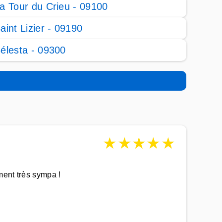
a Tour du Crieu - 09100
aint Lizier - 09190
élesta - 09300
★
★
★
★
★
ment très sympa !