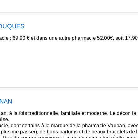
OUQUES
rmacie : 69,90 € et dans une autre pharmacie 52,00€, soit 17,
GNAN
 à la fois traditionnelle, familiale et moderne. Le décor, la 
aise.
cie, dont certains à la marque de la pharmacie Vauban, avec 
 plus me passer), de bons parfums et de beaux bracelets de li
 Pas de sourire commercial, mais une empathie réelle avec les