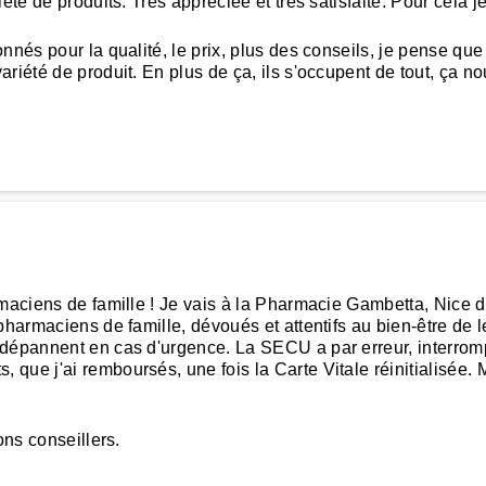
iété de produits. Très appréciée et très satisfaite. Pour cel
nés pour la qualité, le prix, plus des conseils, je pense que 
iété de produit. En plus de ça, ils s'occupent de tout, ça nous
rmaciens de famille ! Je vais à la Pharmacie Gambetta, Nice 
harmaciens de famille, dévoués et attentifs au bien-être de leur
 dépannent en cas d'urgence. La SECU a par erreur, interromp
que j'ai remboursés, une fois la Carte Vitale réinitialisée.
ons conseillers.