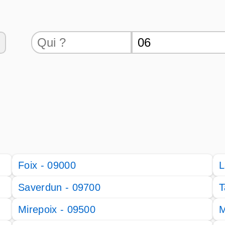
Foix - 09000
L
Saverdun - 09700
T
Mirepoix - 09500
M