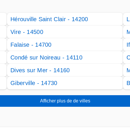
Hérouville Saint Clair - 14200
L
Vire - 14500
M
Falaise - 14700
I
Condé sur Noireau - 14110
C
Dives sur Mer - 14160
M
Giberville - 14730
B
Afficher plus de de villes