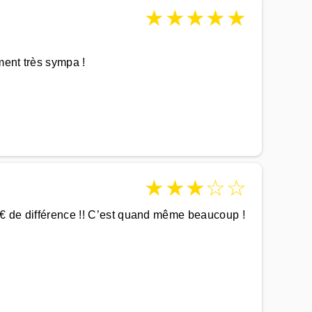
★
★
★
★
★
ment très sympa !
★
★
★
☆
☆
90€ de différence !! C’est quand même beaucoup !