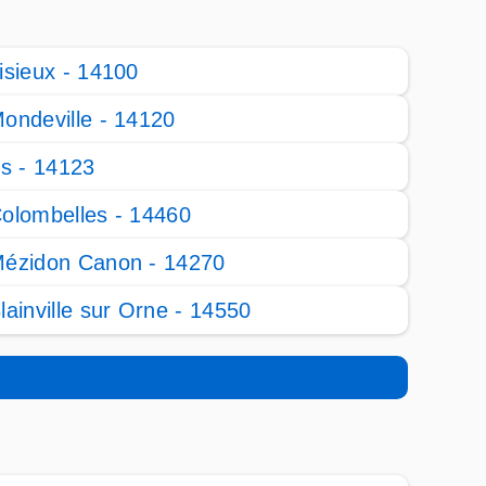
isieux - 14100
ondeville - 14120
fs - 14123
olombelles - 14460
ézidon Canon - 14270
lainville sur Orne - 14550