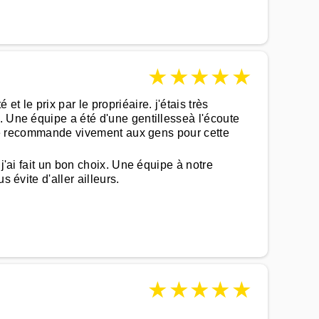
★
★
★
★
★
 le prix par le propriéaire. j'étais très
. Une équipe a été d'une gentillesseà l'écoute
a je recommande vivement aux gens pour cette
j'ai fait un bon choix. Une équipe à notre
 évite d'aller ailleurs.
★
★
★
★
★