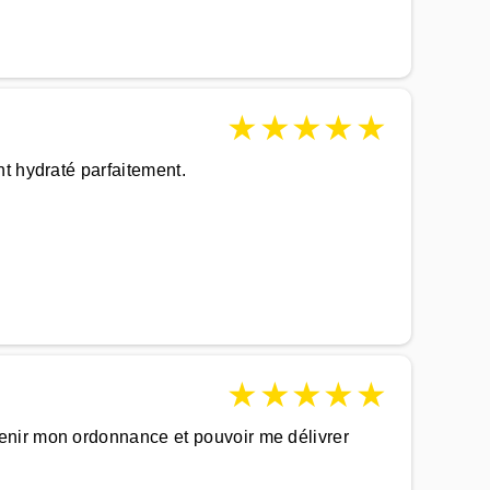
★
★
★
★
★
t hydraté parfaitement.
★
★
★
★
★
enir mon ordonnance et pouvoir me délivrer