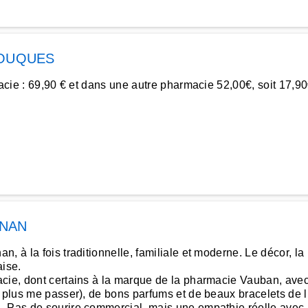
OUQUES
rmacie : 69,90 € et dans une autre pharmacie 52,00€, soit 17,
GNAN
 à la fois traditionnelle, familiale et moderne. Le décor, la 
aise.
cie, dont certains à la marque de la pharmacie Vauban, avec 
 plus me passer), de bons parfums et de beaux bracelets de li
 Pas de sourire commercial, mais une empathie réelle avec les