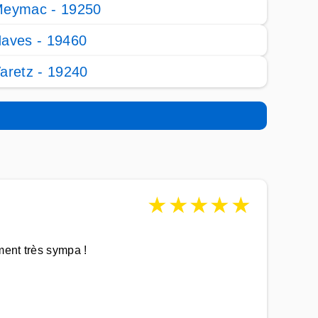
eymac - 19250
aves - 19460
aretz - 19240
★
★
★
★
★
ment très sympa !