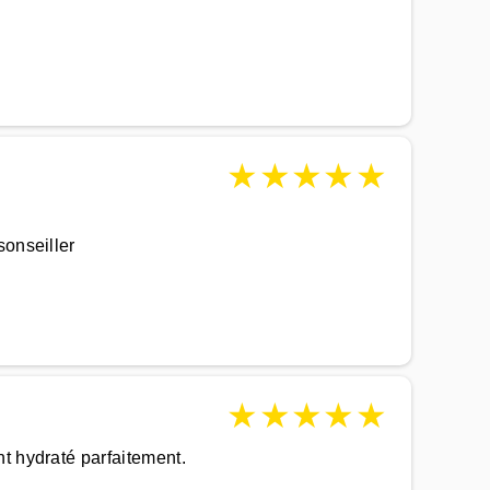
★
★
★
★
★
sonseiller
★
★
★
★
★
t hydraté parfaitement.