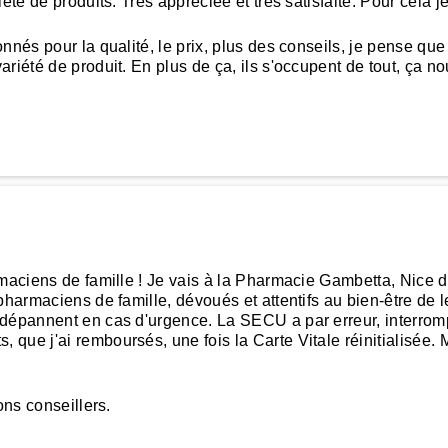
iété de produits. Très appréciée et très satisfaite. Pour cel
nés pour la qualité, le prix, plus des conseils, je pense que 
iété de produit. En plus de ça, ils s'occupent de tout, ça nous
rmaciens de famille ! Je vais à la Pharmacie Gambetta, Nice 
harmaciens de famille, dévoués et attentifs au bien-être de leur
 dépannent en cas d'urgence. La SECU a par erreur, interromp
que j'ai remboursés, une fois la Carte Vitale réinitialisée.
ons conseillers.