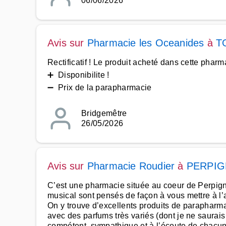
06/06/2026
Avis sur
Pharmacie les Oceanides
à
T
Rectificatif ! Le produit acheté dans cette pha
➕ Disponibilite !
➖ Prix de la parapharmacie
Bridgemêtre
26/05/2026
Avis sur
Pharmacie Roudier
à
PERPI
C’est une pharmacie située au coeur de Perpignan,
musical sont pensés de façon à vous mettre à l’
On y trouve d’excellents produits de parapharma
avec des parfums très variés (dont je ne saurais
compétent, sympathique et à l’écoute de chacun.