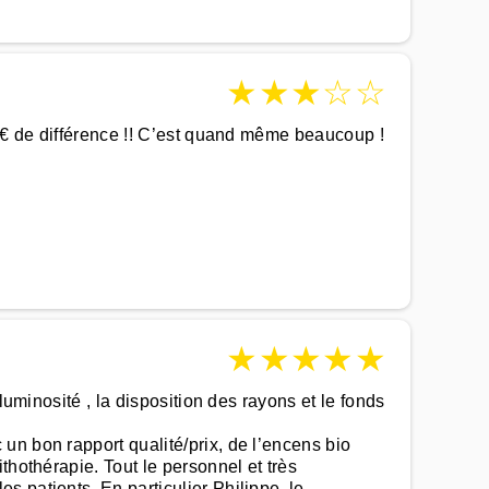
★
★
★
☆
☆
90€ de différence !! C’est quand même beaucoup !
★
★
★
★
★
luminosité , la disposition des rayons et le fonds
un bon rapport qualité/prix, de l’encens bio
thothérapie. Tout le personnel et très
 patients. En particulier Philippe, le