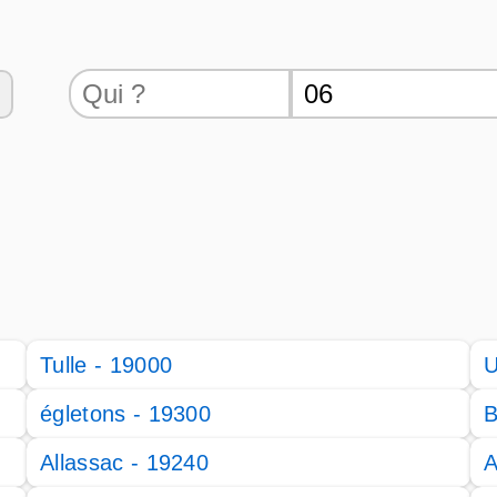
Tulle - 19000
U
égletons - 19300
B
Allassac - 19240
A