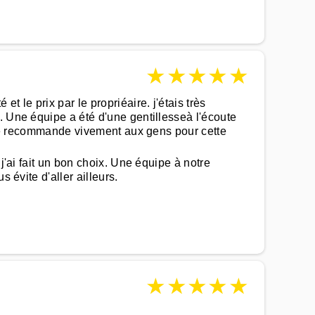
★
★
★
★
★
 le prix par le propriéaire. j'étais très
. Une équipe a été d'une gentillesseà l'écoute
a je recommande vivement aux gens pour cette
j'ai fait un bon choix. Une équipe à notre
 évite d'aller ailleurs.
★
★
★
★
★