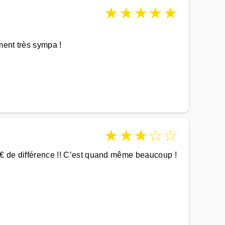
★
★
★
★
★
ment très sympa !
★
★
★
☆
☆
90€ de différence !! C’est quand même beaucoup !