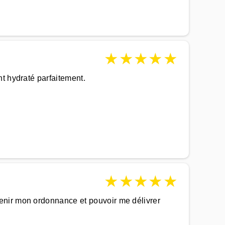
★
★
★
★
★
t hydraté parfaitement.
★
★
★
★
★
enir mon ordonnance et pouvoir me délivrer