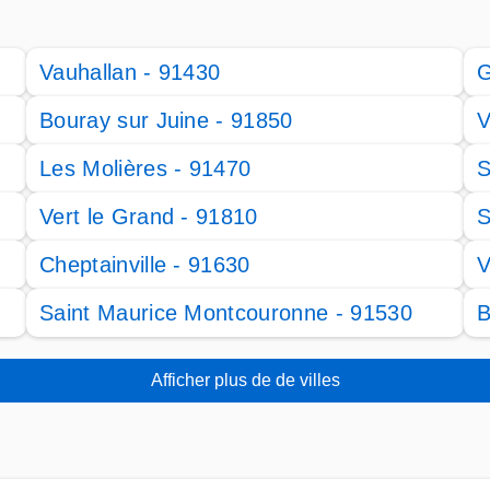
Vauhallan - 91430
G
Bouray sur Juine - 91850
V
Les Molières - 91470
S
Vert le Grand - 91810
S
Cheptainville - 91630
V
Saint Maurice Montcouronne - 91530
B
Afficher plus de de villes