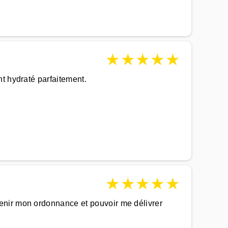
★
★
★
★
★
t hydraté parfaitement.
★
★
★
★
★
enir mon ordonnance et pouvoir me délivrer