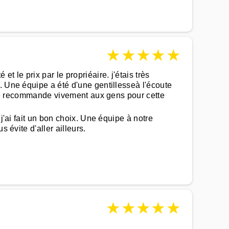
★
★
★
★
★
 le prix par le propriéaire. j'étais très
. Une équipe a été d'une gentillesseà l'écoute
a je recommande vivement aux gens pour cette
j'ai fait un bon choix. Une équipe à notre
 évite d'aller ailleurs.
★
★
★
★
★