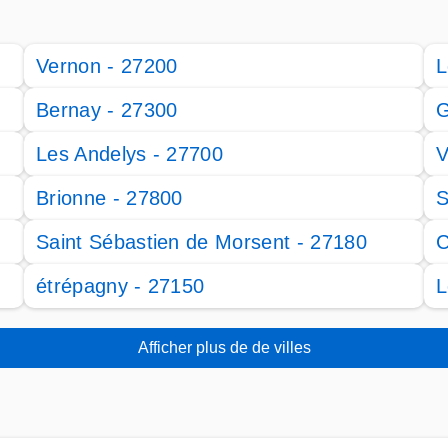
Vernon - 27200
L
Bernay - 27300
G
Les Andelys - 27700
V
Brionne - 27800
S
Saint Sébastien de Morsent - 27180
C
étrépagny - 27150
L
Afficher plus de de villes