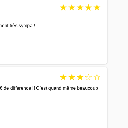
★
★
★
★
★
ment très sympa !
★
★
★
☆
☆
90€ de différence !! C’est quand même beaucoup !