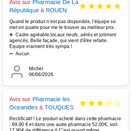
Avis sur
Pharmacie De La
★
★
★
★
★
République
à
ROUEN
Quand le produit n'est pas disponible, l'équipe se
met en quatre pour me le trouver au meilleur prix.
➕ Cadre agréable,locaux neufs, aérés et joliment
agencés. Belle façade, qui vient d'être refaite.
Équipe vraiment très sympa !
➖ Aucun
Michel
06/06/2026
Avis sur
Pharmacie les
★
★
★
☆
☆
Oceanides
à
TOUQUES
Rectificatif ! Le produit acheté dans cette pharmacie
: 69,90 € et dans une autre pharmacie 52,00€, soit
17,90€ de différence !! C’est quand même