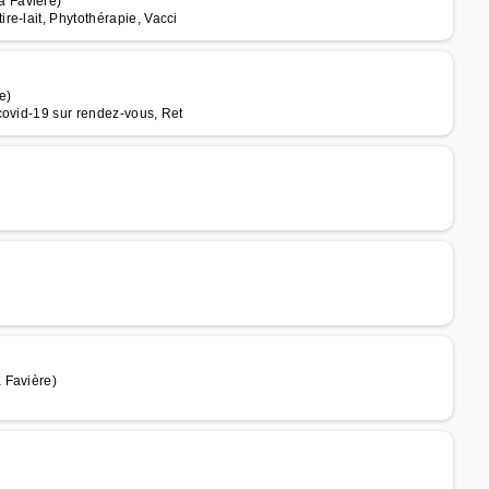
 Favière)
e-lait, Phytothérapie, Vacci
e)
covid-19 sur rendez-vous, Ret
 Favière)