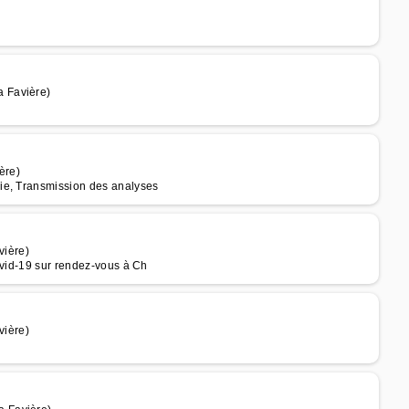
 Favière)
ère)
ie, Transmission des analyses
ière)
ovid-19 sur rendez-vous à Ch
ière)