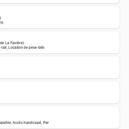
)
ns
de La Favière)
-lait, Location de pèse-béb
opathie, Accès handicapé, Par