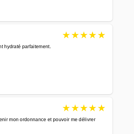
★
★
★
★
★
t hydraté parfaitement.
★
★
★
★
★
enir mon ordonnance et pouvoir me délivrer