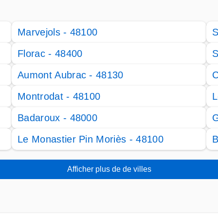
Marvejols - 48100
S
Florac - 48400
S
Aumont Aubrac - 48130
C
Montrodat - 48100
L
Badaroux - 48000
G
Le Monastier Pin Moriès - 48100
B
Afficher plus de de villes