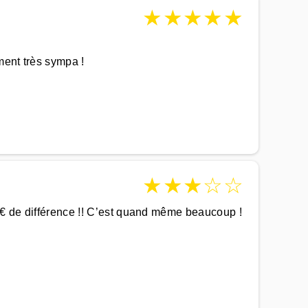
★
★
★
★
★
ment très sympa !
★
★
★
☆
☆
90€ de différence !! C’est quand même beaucoup !