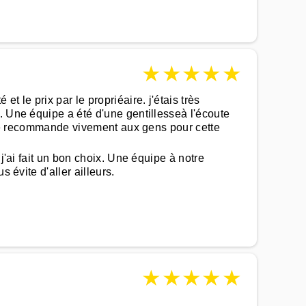
★
★
★
★
★
 le prix par le propriéaire. j'étais très
. Une équipe a été d'une gentillesseà l'écoute
a je recommande vivement aux gens pour cette
j'ai fait un bon choix. Une équipe à notre
 évite d'aller ailleurs.
★
★
★
★
★