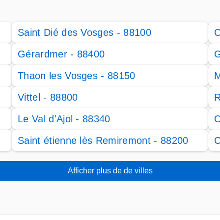
Saint Dié des Vosges - 88100
C
Gérardmer - 88400
G
Thaon les Vosges - 88150
M
Vittel - 88800
R
Le Val d'Ajol - 88340
C
Saint étienne lès Remiremont - 88200
C
Afficher plus de de villes