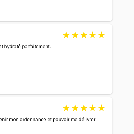
★
★
★
★
★
t hydraté parfaitement.
★
★
★
★
★
enir mon ordonnance et pouvoir me délivrer