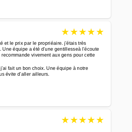
★
★
★
★
★
 le prix par le propriéaire. j'étais très
. Une équipe a été d'une gentillesseà l'écoute
a je recommande vivement aux gens pour cette
j'ai fait un bon choix. Une équipe à notre
 évite d'aller ailleurs.
★
★
★
★
★