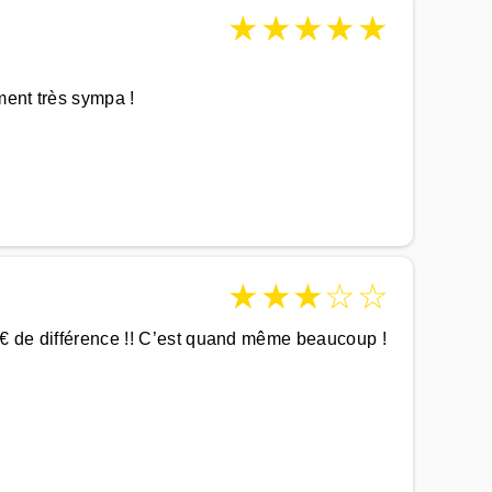
★
★
★
★
★
ment très sympa !
★
★
★
☆
☆
90€ de différence !! C’est quand même beaucoup !