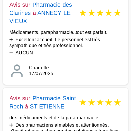
Avis sur
Pharmacie des
★
★
★
★
★
Clarines
à
ANNECY LE
VIEUX
Médicaments, parapharmacie..tout est parfait.
➕ Excellent accueil. Le personnel est très
sympathique et très professionnel.
➖ AUCUN
Charlotte
17/07/2025
Avis sur
Pharmacie Saint
★
★
★
★
★
Roch
à
ST ETIENNE
des médicaments et de la parapharmacie
➕ Des pharmaciens aimables et attentionnés,
n'hésitent pas à chercher des solutions alternatives