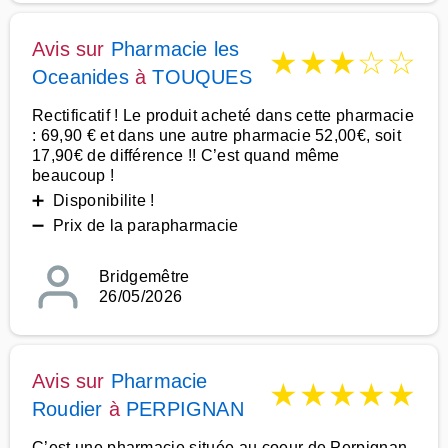
Avis sur
Pharmacie les
★
★
★
☆
☆
Oceanides
à
TOUQUES
Rectificatif ! Le produit acheté dans cette pharmacie
: 69,90 € et dans une autre pharmacie 52,00€, soit
17,90€ de différence !! C’est quand même
beaucoup !
➕ Disponibilite !
➖ Prix de la parapharmacie
Bridgemêtre
26/05/2026
Avis sur
Pharmacie
★
★
★
★
★
Roudier
à
PERPIGNAN
C’est une pharmacie située au coeur de Perpignan,