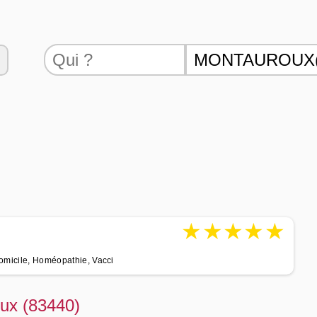
★
★
★
★
★
domicile, Homéopathie, Vacci
ux (83440)