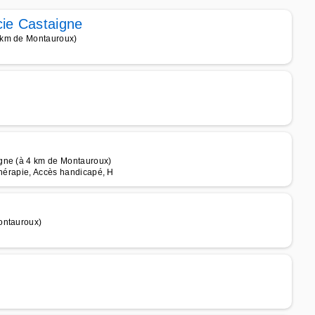
ie Castaigne
 km de Montauroux)
agne (à 4 km de Montauroux)
thérapie, Accès handicapé, H
ontauroux)