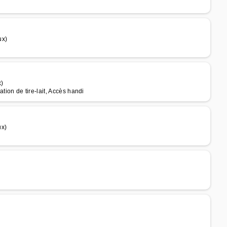
ux)
x)
ion de tire-lait, Accès handi
ux)