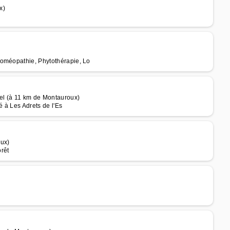
x)
Homéopathie, Phytothérapie, Lo
rel (à 11 km de Montauroux)
é à Les Adrets de l'Es
oux)
rêt