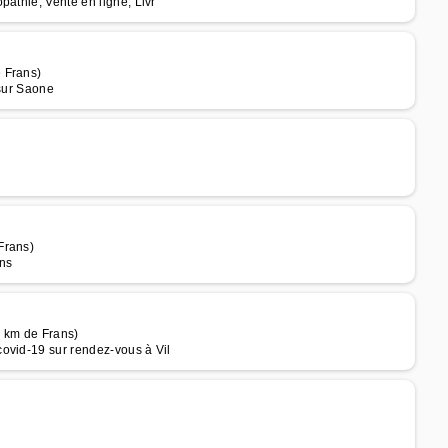
athie, Vente en ligne, Livr
 Frans)
 sur Saone
Frans)
ans
6 km de Frans)
ovid-19 sur rendez-vous à Vil