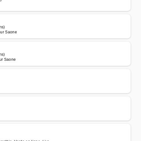
ns)
 sur Saone
ns)
sur Saone