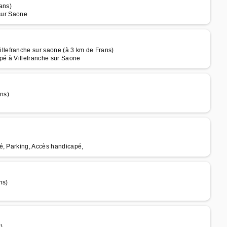
ans)
 sur Saone
lefranche sur saone (à 3 km de Frans)
pé à Villefranche sur Saone
ans)
é, Parking, Accès handicapé,
ns)
)