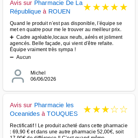
Avis sur
Pharmacie De La
★
★
★
★
★
République
à
ROUEN
Quand le produit n'est pas disponible, l'équipe se
met en quatre pour me le trouver au meilleur prix.
➕ Cadre agréable,locaux neufs, aérés et joliment
agencés. Belle façade, qui vient d'être refaite.
Équipe vraiment très sympa !
➖ Aucun
Michel
06/06/2026
Avis sur
Pharmacie les
★
★
★
☆
☆
Oceanides
à
TOUQUES
Rectificatif ! Le produit acheté dans cette pharmacie
: 69,90 € et dans une autre pharmacie 52,00€, soit
17,90€ de différence !! C’est quand même