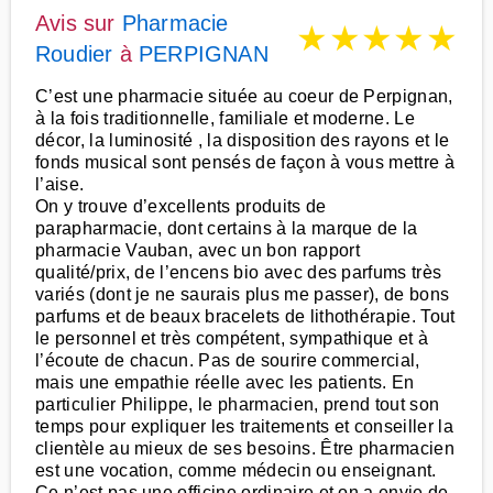
Avis sur
Pharmacie
★
★
★
★
★
Roudier
à
PERPIGNAN
C’est une pharmacie située au coeur de Perpignan,
à la fois traditionnelle, familiale et moderne. Le
décor, la luminosité , la disposition des rayons et le
fonds musical sont pensés de façon à vous mettre à
l’aise.
On y trouve d’excellents produits de
parapharmacie, dont certains à la marque de la
pharmacie Vauban, avec un bon rapport
qualité/prix, de l’encens bio avec des parfums très
variés (dont je ne saurais plus me passer), de bons
parfums et de beaux bracelets de lithothérapie. Tout
le personnel et très compétent, sympathique et à
l’écoute de chacun. Pas de sourire commercial,
mais une empathie réelle avec les patients. En
particulier Philippe, le pharmacien, prend tout son
temps pour expliquer les traitements et conseiller la
clientèle au mieux de ses besoins. Être pharmacien
est une vocation, comme médecin ou enseignant.
Ce n’est pas une officine ordinaire et on a envie de